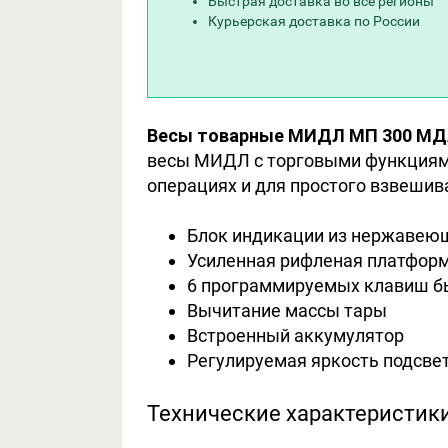
Быстрая доставка во все регионы
Курьерская доставка по России
Весы товарные МИДЛ МП 300 МДА Ф
весы МИДЛ с торговыми функциями
операциях и для простого взвешива
Блок индикации из нержавею
Усиленная рифленая платформ
6 программируемых клавиш б
Вычитание массы тары
Встроенный аккумулятор
Регулируемая яркость подсве
Технические характеристик