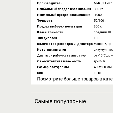
Производитель
МИДЛ, Росс
Наибольший предел взвешивания
300 кг
Наименьний предел взвешивания
1000 г
Точность
50/100 г
Предел выборки веса тары
300 кг
Класс точности
средний III
Тип дисплея
LED
Количество разрядов индикатора
масса-5, це
Источник питания
аккумулятор
Диапазон рабочих температур
от -10°C до 
Относителтная влажность
до 85 %
Размер платформы
400х500 мм
Вес
10 кг
Посмотрите больше товаров в кат
Самые популярные