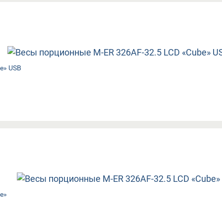
»​​ USB
e»