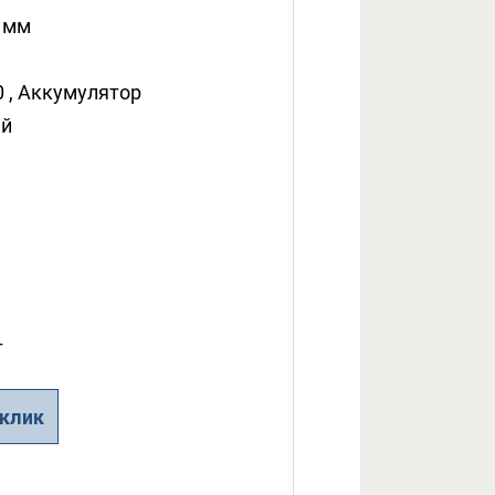
 мм
0 , Аккумулятор
ый
т
 клик