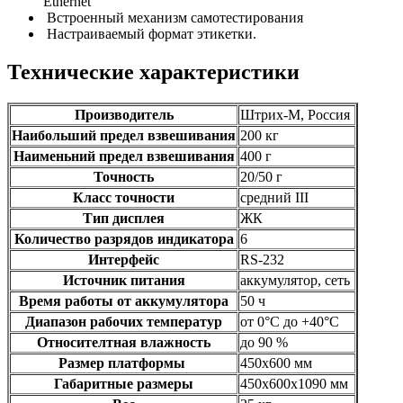
Ethernet
Встроенный механизм самотестирования
Настраиваемый формат этикетки.
Технические характеристики
Производитель
Штрих-М, Россия
Наибольший предел взвешивания
200 кг
Наименьний предел взвешивания
400 г
Точность
20/50 г
Класс точности
средний III
Тип дисплея
ЖК
Количество разрядов индикатора
6
Интерфейс
RS-232
Источник питания
аккумулятор, сеть
Время работы от аккумулятора
50 ч
Диапазон рабочих температур
от 0°C до +40°C
Относителтная влажность
до 90 %
Размер платформы
450х600 мм
Габаритные размеры
450х600х1090 мм