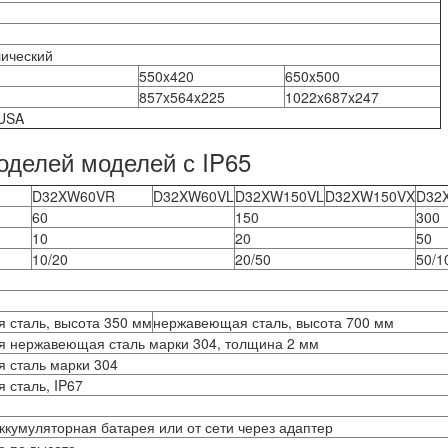
лический
550x420
650x500
857x564x225
1022x687x247
 USA
оделей моделей с IP65
D32XW60VR
D32XW60VL
D32XW150VL
D32XW150VX
D32
60
150
300
10
20
50
10/20
20/50
50/1
 сталь, высота 350 мм
нержавеющая сталь, высота 700 мм
я нержавеющая сталь марки 304, толщина 2 мм
 сталь марки 304
 сталь, IP67
ккумуляторная батарея или от сети через адаптер
е по высоте