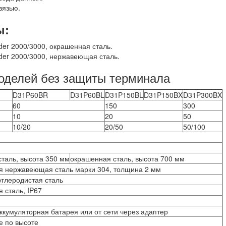
вязью.
ы:
der 2000/3000, окрашенная сталь.
der 2000/3000, нержавеющая сталь.
моделей без защиты терминала
D31P60BR
D31P60BL
D31P150BL
D31P150BX
D31P300BX
60
150
300
10
20
50
10/20
20/50
50/100
таль, высота 350 мм
окрашенная сталь, высота 700 мм
я нержавеющая сталь марки 304, толщина 2 мм
глеродистая сталь
 сталь, IP67
ккумуляторная батарея или от сети через адаптер
е по высоте