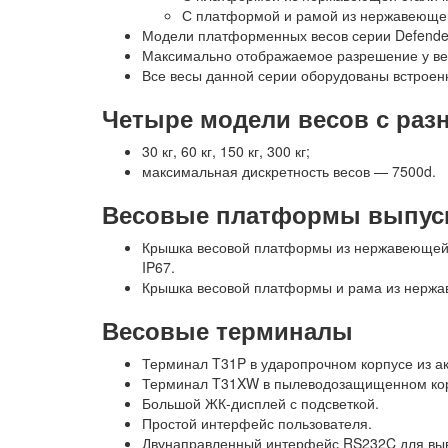
С платформой и рамой из нержавеющей с
Модели платформенных весов серии Defender 3
Максимально отображаемое разрешение у ве
Все весы данной серии оборудованы встроен
Четыре модели весов с ра
30 кг, 60 кг, 150 кг, 300 кг;
максимальная дискретность весов — 7500d.
Весовые платформы выпуск
Крышка весовой платформы из нержавеющей с
IP67.
Крышка весовой платформы и рама из нержав
Весовые терминалы
Терминал T31P в ударопрочном корпусе из ак
Терминал T31XW в пылеводозащищенном корп
Большой ЖК-дисплей с подсветкой.
Простой интерфейс пользователя.
Двунаправленный интерфейс RS232C для вы