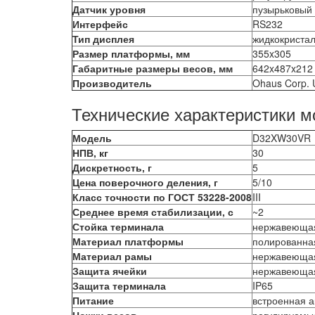
Датчик уровня
пузырьковый
Интерфейс
RS232
Тип дисплея
жидкокриста
Размер платформы, мм
355x305
Габаритные размеры весов, мм
642x487x212
Производитель
Ohaus Corp.
Технические характеристики м
Модель
D32XW30VR
НПВ, кг
30
Дискретность, г
5
Цена поверочного деления, г
5/10
Класс точности по ГОСТ 53228-2008
III
Среднее время стабилизации, с
~2
Стойка терминала
нержавеющая
Материал платформы
полированна
Материал рамы
нержавеющая
Защита ячейки
нержавеющая
Защита терминала
IP65
Питание
встроенная а
Ножки весов
регулируемы