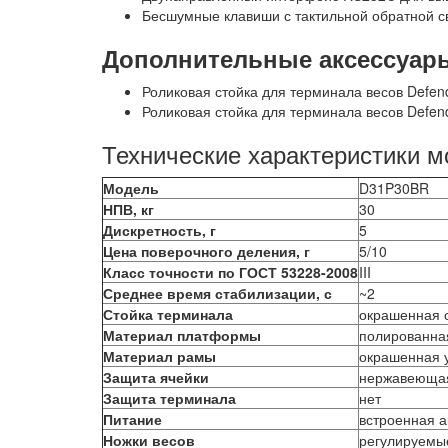
Бесшумные клавиши с тактильной обратной с
Дополнительные аксессуар
Роликовая стойка для терминала весов Defen
Роликовая стойка для терминала весов Defen
Технические характеристики 
Модель
D31P30BR
НПВ, кг
30
Дискретность, г
5
Цена поверочного деления, г
5/10
Класс точности по ГОСТ 53228-2008
III
Среднее время стабилизации, с
~2
Стойка терминала
окрашенная с
Материал платформы
полированна
Материал рамы
окрашенная у
Защита ячейки
нержавеющая
Защита терминала
нет
Питание
встроенная а
Ножки весов
регулируемы