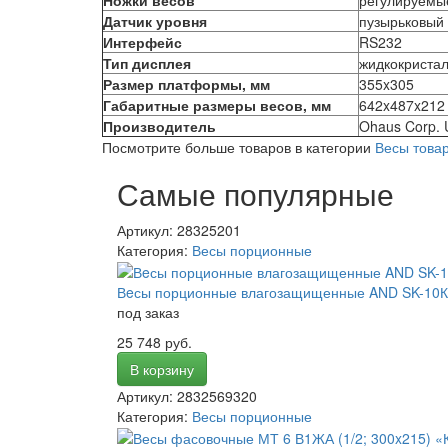
Датчик уровня
пузырьковый
Интерфейс
RS232
Тип дисплея
жидкокриста
Размер платформы, мм
355x305
Габаритные размеры весов, мм
642x487x212
Производитель
Ohaus Corp.
Посмотрите больше товаров в категории
Весы това
Самые популярные
Артикул: 28325201
Категория:
Весы порционные
Вeсы порционные влагозащищенные AND SK-10
под заказ
25 748 руб.
В корзину
Артикул: 2832569320
Категория:
Весы порционные