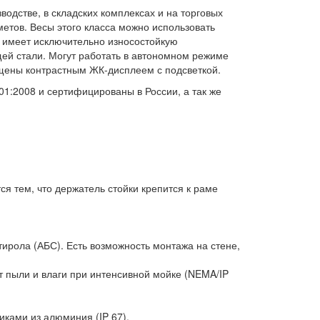
одстве, в складских комплексах и на торговых
метов. Весы этого класса можно использовать
о имеет исключительно износостойкую
ей стали. Могут работать в автономном режиме
ащены контрастным ЖК-дисплеем с подсветкой.
1:2008 и сертифицированы в России, а так же
я тем, что держатель стойки крепится к раме
ирола (АБС). Есть возможность монтажа на стене,
т пыли и влаги при интенсивной мойке (NEMA/IP
ками из алюминия (IP 67).