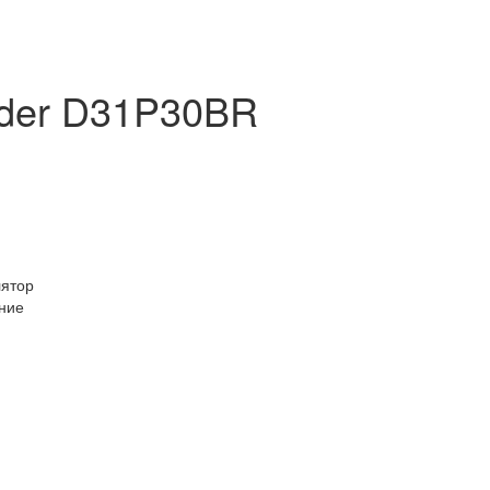
der D31P30BR
лятор
ние