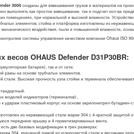
nder 3000
созданы для взвешивания грузов и материалов на произв
о выполнять как простое взвешивание, так и подсчет кол-ва пред
ухих помещениях, при нормальной и высокой влажности. Устройств
убчатых элементов; стойка и платформа изготовлены из нержавеющ
т механического воздействия, пыли и повышенной влажности, осн
контролем системы управления качеством компании Ohaus ISO 900
х весов OHAUS Defender D31P30BR:
умуляторная батарея), так и от сети.
ной рамы на основе трубчатых элементов.
стали. Высокая прочность узла стойки и терминала обеспечиваетс
стандартный.
ых моделей индикаторов (терминалов):,
 к ударам пластиковый корпус на основе акрилонитрил-бутадиен-ст
зготовлен из нержавеющей стали марки 304 с 4-кратной защитой о
уюся переднюю крышку и 4 герметизированных винта.
есть две базовых модификации в трех размерах:
рки 304, крашеной рамой из углеродистой стали и весовыми датчи