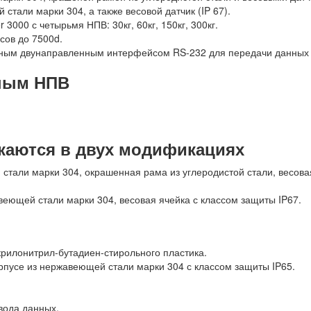
тали марки 304, а также весовой датчик (IP 67).
000 с четырьмя НПВ: 30кг, 60кг, 150кг, 300кг.
сов до 7500d.
ным двунаправленным интерфейсом RS-232 для передачи данных н
зным НПВ
аются в двух модификациях
тали марки 304, окрашенная рама из углеродистой стали, весовая
еющей стали марки 304, весовая ячейка с классом защиты IP67.
рилонитрил-бутадиен-стирольного пластика.
усе из нержавеющей стали марки 304 с классом защиты IP65.
вода данных.