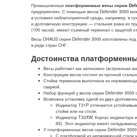
Промышленные
платформенные весы серии Defe
предприятиях. С помощью весов Defender 3000 можн
в условиях неблагоприятной среды, например, в с
и долговечную конструкцию — стальная рама из тр
(100 часов), имеют съемный терминал с защитой о
Весы OHAUS серии Defender 3000 изготовлены под 
в ряде стран СНГ.
Достоинства платформенны
Весы работают как автономно (встроенная акк
Конструкция весов состоит из прочной сталь
Стойка терминала выполнена из нержавеющей 
сваркой.
Набор функций у весов серии Defender 3000 
Возможна установка одной из двух долговечн
Индикатор Т31P отличается устойчивым
стойке или на столе.
Индикатор T32XW. Корпус индикатора и
65). Этот индикатор имеет складывающ
У платформенных весов серии Defender 3000 
С платформой из нержавеющей стали ма