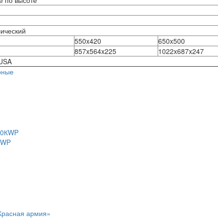
лический
550x420
650x500
857x564x225
1022x687x247
 USA
рные
КWP