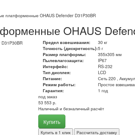
ные платформенные OHAUS Defender D31P30BR
тформенные OHAUS Defen
Предел взвешивания:
30 кг
Точность (дискретность):
5 г
Размер платформы:
355x305 мм
Пылевлагозащита:
IP67
Интерфейс:
RS-232
Тип дисплея:
LCD
Питание:
Сеть 220 , Аккуму
Режим работы:
Простое взвешива
Гарантия:
1 год
под заказ
53 553 р.
Наличный и безналичный расчёт
Купить
Купить в 1 клик
Рассчитать доставку