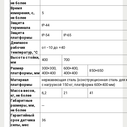
не более
Время
измерения, с,
5
не более
Защита
IP-44
терминала
Защита
IP-54
IP-65
платформы
Диапазон
рабочих
от −10 до +40
температур, °C
Высота стойки,
400
700
мм
Размер
300×300,
600×400,
850×650
платформы, мм
400×400
400×400
Материал
нержавеющая сталь (конструкционная сталь для
платформы
с нагрузкой 150 кг, платформа 600×400 мм)
Масса весов,
6,2
21
41
кг, не более
Габаритные
размеры, мм,
---
не более
Гарантийный
срок датчика
36
силы, мес