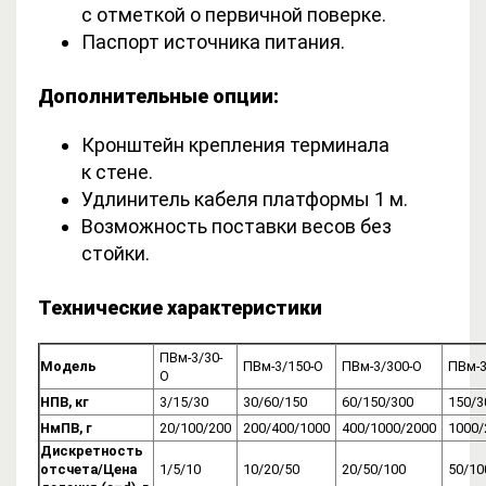
с отметкой о первичной поверке.
Паспорт источника питания.
Дополнительные опции:
Кронштейн крепления терминала
к стене.
Удлинитель кабеля платформы 1 м.
Возможность поставки весов без
стойки.
Технические характеристики
ПВм-3/30-
Модель
ПВм-3/150-О
ПВм-3/300-О
ПВм-3
О
НПВ, кг
3/15/30
30/60/150
60/150/300
150/3
НмПВ, г
20/100/200
200/400/1000
400/1000/2000
1000/
Дискретность
отсчета/Цена
1/5/10
10/20/50
20/50/100
50/10