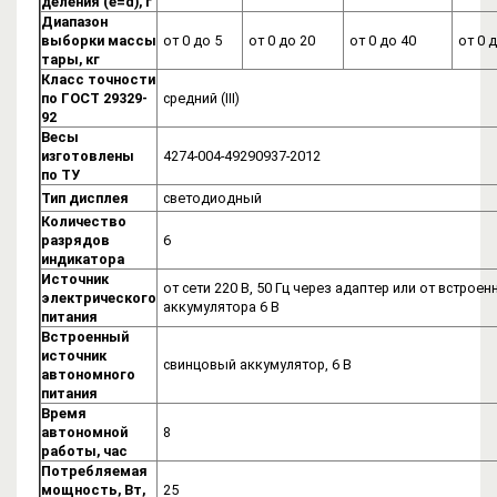
деления (e=d), г
Диапазон
выборки массы
от 0 до 5
от 0 до 20
от 0 до 40
от 0 
тары, кг
Класс точности
по ГОСТ 29329-
средний (III)
92
Весы
изготовлены
4274-004-49290937-2012
по ТУ
Тип дисплея
cветодиодный
Количество
разрядов
6
индикатора
Источник
от сети 220 В, 50 Гц через адаптер или от встроен
электрического
аккумулятора 6 В
питания
Встроенный
источник
cвинцовый аккумулятор, 6 В
автономного
питания
Время
автономной
8
работы, час
Потребляемая
мощность, Вт,
25