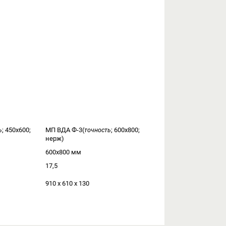
ь
; 450х600;
МП ВДА Ф-3(
точность
; 600х800;
нерж)
600x800 мм
17,5
910 х 610 х 130