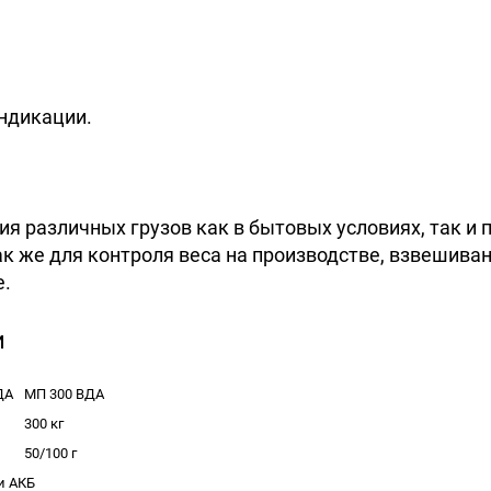
ндикации.
я различных грузов как в бытовых условиях, так и 
так же для контроля веса на производстве, взвешива
е.
и
ДА
МП 300 ВДА
300 кг
50/100 г
и АКБ