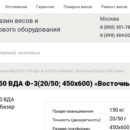
Оптовикам
Гарантия
Поверка весов
Ремонт весов
Москва
азин весов и
8 (800) 301-7
ового оборудования
8 (499) 404-0
рные МИДЛ МП 150 ВДА Ф-3(20/50; 450х600) "Восточный Базар 518"(нерж)
0 ВДА Ф-3(20/50; 450х600) «Восточны
150 кг
Предел взвешивания:
20/50 г
Точность (дискретность):
450x600
Размер платформы: