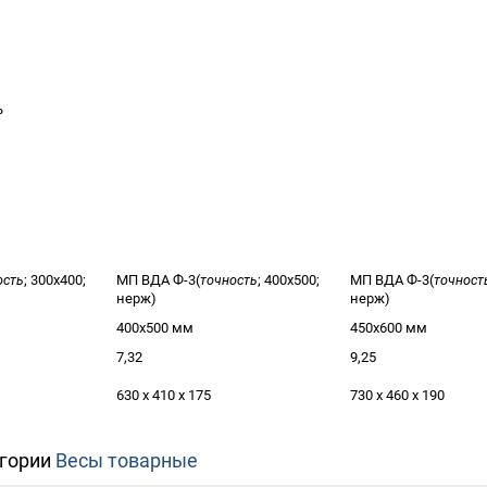
ь
ость
; 300х400;
МП ВДА Ф-3(
точность
; 400х500;
МП ВДА Ф-3(
точност
нерж)
нерж)
400x500 мм
450x600 мм
7,32
9,25
630 х 410 х 175
730 х 460 х 190
егории
Весы товарные