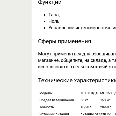
Функции
Тара,
Ноль,
Управление интенсивностью и
Сферы применения
Могут применяться для взвешивани
магазине, общепите, на складе, а 
использовать в сельском хозяйств
Технические характеристик
Модель
МП 60 ВДА
МП 150 В
Предел взвешивания
60 кг
150 кг
Точность
10/20 г
20/50 г
Источник питания
питание от сети 220В 