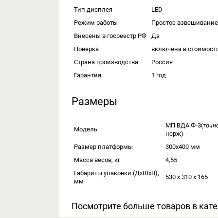
Тип дисплея
LED
Режим работы
Простое взвешивание
Внесены в госреестр РФ
Да
Поверка
включена в стоимост
Страна производства
Россия
Гарантия
1 год
Размеры
МП ВДА Ф-3(
точн
Модель
нерж)
Размер платформы
300x400 мм
Масса весов, кг
4,55
Габариты упаковки (ДxШxВ),
530 х 310 х 165
мм
Посмотрите больше товаров в кат