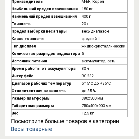
Производитель
M-ER, Корея
Наибольший предел взвешивания
150 кг
Наименьний предел взвешивания
400 г
Точность
20 г
Предел выборки веса тары
весь диапазон
Класс точности
средний III
Тип дисплея
жидкокристаллический
Количество разрядов индикатора
5
Источник питания
аккумулятор, сеть
Время работы от аккумулятора
80 ч
Интерфейс
RS-232
Диапазон рабочих температур
от 5°C до +35°C
Относителтная влажность
до 85 %
Размер платформы
380х500 мм
Габаритные размеры
750х400х900 мм
Вес
12.5 кг
Посмотрите больше товаров в категории
Весы товарные