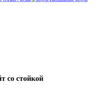
Тележки с весами
Модули
т со стойкой