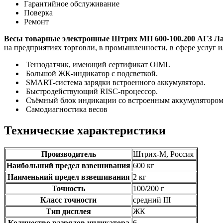
Гарантийное обслуживание
Поверка
Ремонт
Весы товарные электронные Штрих МП 600-100.200 АГ3 Ла
на предприятиях торговли, в промышленности, в сфере услуг ил
Тензодатчик, имеющий сертификат OIML
Большой ЖК-индикатор с подсветкой.
SMART-cистема зарядки встроенного аккумулятора.
Быстродействующий RISC-процессор.
Съёмный блок индикации со встроенным аккумулятором 
Самодиагностика весов
Технические характеристики
Производитель
Штрих-М, Россия
Наибольший предел взвешивания
600 кг
Наименьний предел взвешивания
2 кг
Точность
100/200 г
Класс точности
средний III
Тип дисплея
ЖК
Количество разрядов индикатора
6