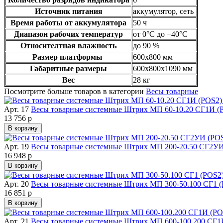
Источник питания
аккумулятор, сеть
Время работы от аккумулятора
50 ч
Диапазон рабочих температур
от 0°C до +40°C
Относителтная влажность
до 90 %
Размер платформы
600х800 мм
Габаритные размеры
600х800х1090 мм
Вес
28 кг
Посмотрите больше товаров в категории
Весы товарные
Арт. 17
Весы товарные системные Штрих МП 60-10.20 СГ1И (P
13 756 р
В корзину
Арт. 19
Весы товарные системные Штрих МП 200-20.50 СГ2УИ 
16 948 р
В корзину
Арт. 20
Весы товарные системные Штрих МП 300-50.100 СГ1 (
16 851 р
В корзину
Арт. 21
Весы товарные системные Штрих МП 600-100.200 СГ1И