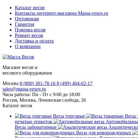
Каталог весов
Контакты интернет-магазина Мassa-vesov.ru
Оптовикам
Гарантия
Поверка весов
Ремонт весов
Доставка и оплата
О компании
Магазин весов и
весового оборудования
Москва
8 (800) 301-78-16
8 (499) 404-02-17
sales@massa-vesov.ru
Часы работы: Пн - Пт с 9:00 до 18:00
Россия, Москва, Ленинская слобода, 26
Каталог весов
Весы торговые
Весы 
печатью этикеток
Автомобильны
Весы лабораторные
Аналитически
Весы для новорожденных