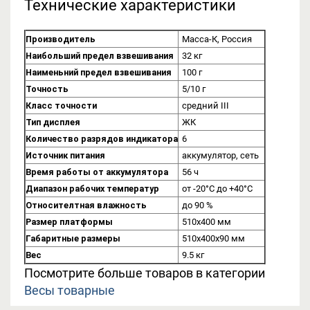
Технические характеристики
Производитель
Масса-К, Россия
Наибольший предел взвешивания
32 кг
Наименьний предел взвешивания
100 г
Точность
5/10 г
Класс точности
средний III
Тип дисплея
ЖК
Количество разрядов индикатора
6
Источник питания
аккумулятор, сеть
Время работы от аккумулятора
56 ч
Диапазон рабочих температур
от -20°C до +40°C
Относителтная влажность
до 90 %
Размер платформы
510х400 мм
Габаритные размеры
510х400х90 мм
Вес
9.5 кг
Посмотрите больше товаров в категории
Весы товарные