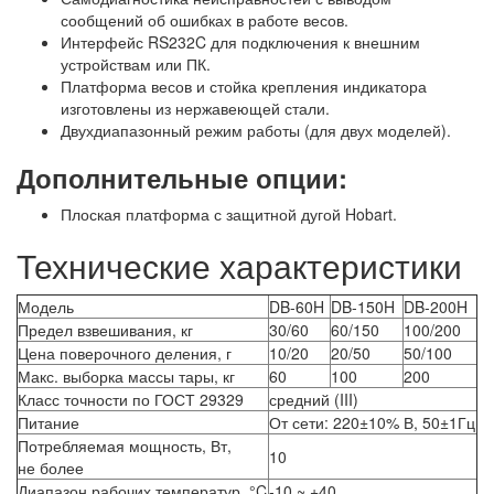
сообщений об ошибках в работе весов.
Интерфейс RS232C для подключения к внешним
устройствам или ПК.
Платформа весов и стойка крепления индикатора
изготовлены из нержавеющей стали.
Двухдиапазонный режим работы (для двух моделей).
Дополнительные опции:
Плоская платформа с защитной дугой Hobart.
Технические характеристики
Модель
DB-60H
DB-150H
DB-200H
Предел взвешивания, кг
30/60
60/150
100/200
Цена поверочного деления, г
10/20
20/50
50/100
Макс. выборка массы тары, кг
60
100
200
Класс точности по ГОСТ 29329
средний (III)
Питание
От сети: 220±10% В, 50±1Гц
Потребляемая мощность, Вт,
10
не более
Диапазон рабочих температур, °C
-10 ~ +40