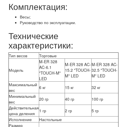
Комплектация:
Весы;
Руководство по эксплуатации.
Технические
характеристики:
Тип весов
Торговые
M-ER 328
M-ER 328 AC-
M-ER 328 AC-
AC-6.1
Модель
15.2 "TOUCH-
32.5 "TOUCH-
"TOUCH-M"
M" LED
M" LED
LED
Максимальный
6 кг
15 кг
32 кг
вес
Минимальный
20 гр
40 гр
100 гр
вес
Действительная
1 гр
2 гр
5 гр
цена деления
Исполнение
Настольные
Размер