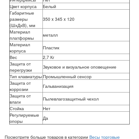
Цвет корпуса
Белый
Габаритные
размеры
350 x 345 x 120
(ШхДхВ), мм
Материал
металл
платформы
Материал
Пластик
корпуса
Вес
2,7 Кг
Защита от
Звуковое и визуальное оповещение
перегрузки
Тип клавиатуры
Промышленный сенсор
Защита от
Гальванизация
коррозии
Защита от
Пылевлагозащитный чехол
влаги
Стойка
Нет
Регулируемые
Да
опоры
Посмотрите больше товаров в категории
Весы торговые