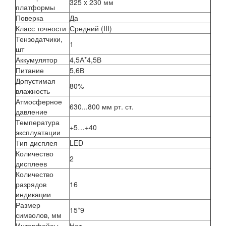
325 x 230 мм
платформы
Поверка
Да
Класс точности
Средний (III)
Тензодатчики,
1
шт
Аккумулятор
4,5А*4,5В
Питание
5,6В
Допустимая
80%
влажность
Атмосферное
630...800 мм рт. ст.
давление
Температура
+5…+40
эксплуатации
Тип дисплея
LED
Количество
2
дисплеев
Количество
разрядов
16
индикации
Размер
15*9
символов, мм
Интерфейсы
Нет