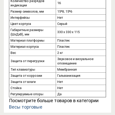
Количество разрядов
16
индикации
Размер символов, мм
15*8; 15*6
Интерфейсы
Нет
Цвет корпуса
Серый
Габаритные размеры
330 x 330 x 115
(ШхДхВ), мм
Материал платформы
Пластик
Материал корпуса
Пластик
Вес
2 кг
Звуковое и визуальное
Защита от перегрузки
оповещение
Тип клавиатуры
Мембранная
Защита от коррозии
Гальванизация
Защита от влаги
Нет
Стойка
Нет
Регулируемые опоры
Да
Посмотрите больше товаров в категории
Весы торговые