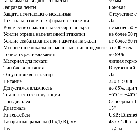
Максимальная длина этикетки
90 мм
Заправка ленты
Боковая
Защита печатающего механизма
Отсутствие с
Печать на различных форматах этикетки
Да
Количество нажатий на сенсорный экран
не менее 50 
Усилие отрыва напечатанной этикетки
не более 50 г
Усилие срабатывания при нажатии на экран
не более 50 г
Мгновенное локальное распознавание продуктов
за 200 мсек
Точность распознавания
до 99%
Материал для печати
липкая термо
Тип блока питания
Внутренний
Отсутствие вентилятора
Да
Питание
220В, 50Гц
Допустимая влажность
до 85%, при 
Температура эксплуатации
+5°С ~ +40°
Тип дисплея
Сенсорный 
Диагональ
15"
Интерфейсы
USB; Ethernet
Габаритные размеры (ШхДхВ), мм
485 x 500 x 5
Вес
17,5 кг