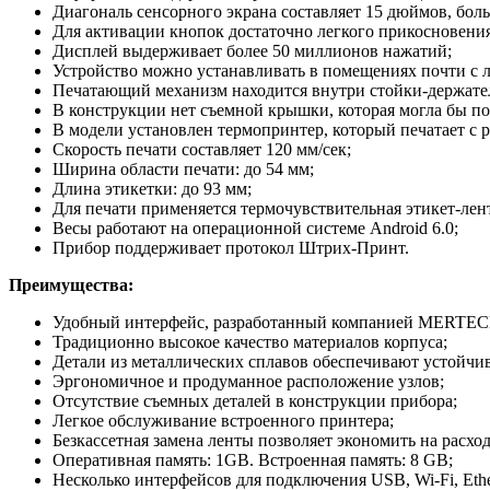
Диагональ сенсорного экрана составляет 15 дюймов, боль
Для активации кнопок достаточно легкого прикосновения
Дисплей выдерживает более 50 миллионов нажатий;
Устройство можно устанавливать в помещениях почти с 
Печатающий механизм находится внутри стойки-держате
В конструкции нет съемной крышки, которая могла бы по
В модели установлен термопринтер, который печатает с 
Скорость печати составляет 120 мм/сек;
Ширина области печати: до 54 мм;
Длина этикетки: до 93 мм;
Для печати применяется термочувствительная этикет-лент
Весы работают на операционной системе Android 6.0;
Прибор поддерживает протокол Штрих-Принт.
Преимущества:
Удобный интерфейс, разработанный компанией MERTEC
Традиционно высокое качество материалов корпуса;
Детали из металлических сплавов обеспечивают устойчив
Эргономичное и продуманное расположение узлов;
Отсутствие съемных деталей в конструкции прибора;
Легкое обслуживание встроенного принтера;
Безкассетная замена ленты позволяет экономить на расхо
Оперативная память: 1GB. Встроенная память: 8 GB;
Несколько интерфейсов для подключения USB, Wi-Fi, Ethe