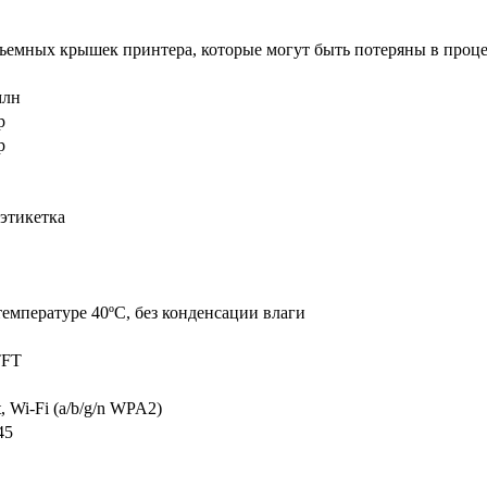
ъемных крышек принтера, которые могут быть потеряны в проце
млн
р
р
этикетка
температуре 40ºС, без конденсации влаги
С
TFT
, Wi-Fi (a/b/g/n WPA2)
45