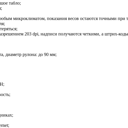
шое табло;
;
любым микроклиматом, показания весов остаются точными при т
ля;
теряться;
разрешением 203 dpi, надписи получаются четкими, а штрих-коды
а, диаметр рулона: до 90 мм;
H;
ость;
дниках;
rnet;