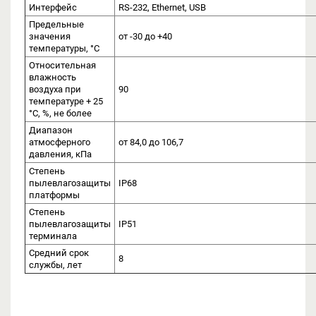
Интерфейс
RS-232, Ethernet, USB
Предельные
значения
от -30 до +40
температуры, °С
Относительная
влажность
воздуха при
90
температуре + 25
°С, %, не более
Диапазон
атмосферного
от 84,0 до 106,7
давления, кПа
Степень
пылевлагозащиты
IP68
платформы
Степень
пылевлагозащиты
IP51
терминала
Средний срок
8
службы, лет