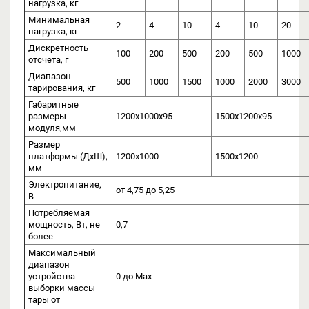
нагрузка, кг
Минимальная
2
4
10
4
10
20
нагрузка, кг
Дискретность
100
200
500
200
500
1000
отсчета, г
Диапазон
500
1000
1500
1000
2000
3000
тарирования, кг
Габаритные
размеры
1200х1000х95
1500х1200х95
модуля,мм
Размер
платформы (ДхШ),
1200х1000
1500х1200
мм
Электропитание,
от 4,75 до 5,25
В
Потребляемая
мощность, Вт, не
0,7
более
Максимальный
диапазон
устройства
0 до Мах
выборки массы
тары от