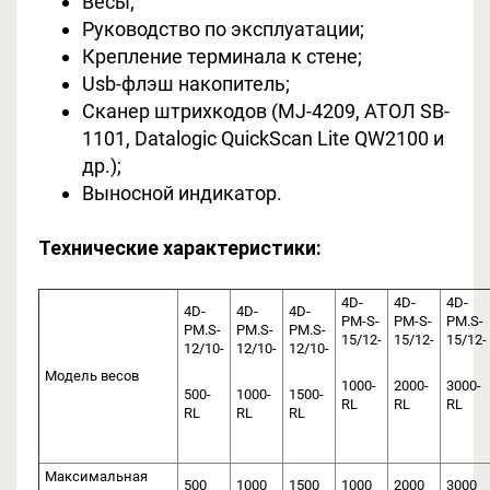
Весы;
Руководство по эксплуатации;
Крепление терминала к стене;
Usb-флэш накопитель;
Сканер штрихкодов (MJ-4209, АТОЛ SB-
1101, Datalogic QuickScan Lite QW2100 и
др.);
Выносной индикатор.
Технические характеристики:
4D-
4D-
4D-
4D-
4D-
4D-
PM-S-
PM-S-
PM.S-
PM.S-
PM.S-
PM.S-
15/12-
15/12-
15/12-
12/10-
12/10-
12/10-
Модель весов
1000-
2000-
3000-
500-
1000-
1500-
RL
RL
RL
RL
RL
RL
Максимальная
500
1000
1500
1000
2000
3000