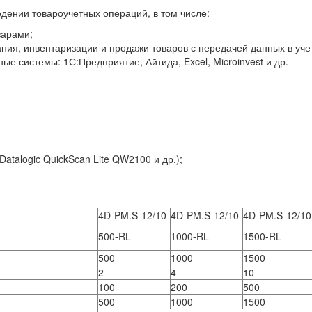
дении товароучетных операций, в том числе:
варами;
ания, инвентаризации и продажи товаров с передачей данных в уч
ные системы: 1С:Предприятие, Айтида, Excel, Microinvest и др.
atalogic QuickScan Lite QW2100 и др.);
4D-PM.S-12/10-
4D-PM.S-12/10-
4D-PM.S-12/10
500-RL
1000-RL
1500-RL
500
1000
1500
2
4
10
100
200
500
500
1000
1500