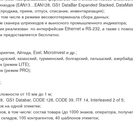
хкодов (EAN13…EAN128, GS1 DataBar Expanded Stacked, DataMatri
продажа, прием, отпуск, списание, инвентаризация);
в том числе в режиме весовоготерминала сбора данных;
м сканера штрихкодов и выносного промышленного индикатора;
 реализован по интерфейсам Ethernet и RS-232, а также с помощ
м предоставляется бесплатно.
иятие, Айтида, Exel, Microinvest и др.;
цузский, казахский, туркменский, болгарский, латышский, азербайд
к (режим LITE);
к (режим PRO);
;
ложности от 10 мм до 1 м;
, GS1 Databar, CODE 128, CODE 39, ITF 14, Interleaved 2 of 5;
в на одной этикетке;
в, в том числе: состав товара (до 1000 знаков, оператора, получат
 складов, 100 контрагентов, 40 шаблонов этикеток;