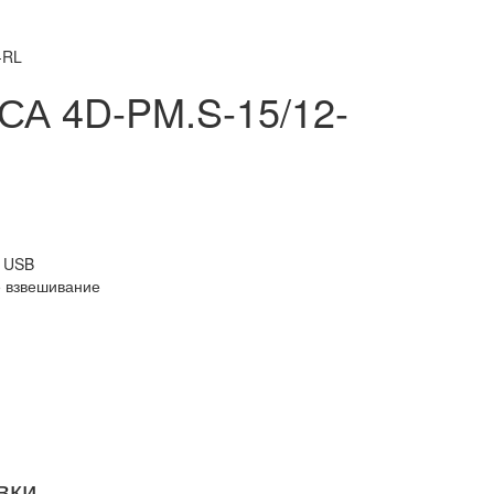
-RL
СА 4D-PM.S-15/12-
, USB
е взвешивание
вки