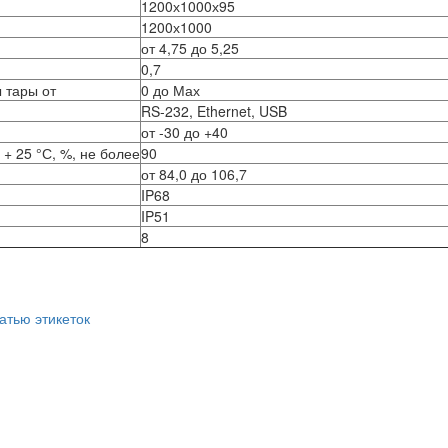
1200х1000х95
1200х1000
от 4,75 до 5,25
0,7
 тары от
0 до Мах
RS-232, Ethernet, USB
от -30 до +40
+ 25 °С, %, не более
90
от 84,0 до 106,7
IP68
IP51
8
атью этикеток