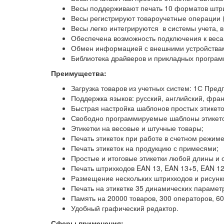
Весы поддерживают печать 10 форматов штри
Весы регистрируют товароучетные операции (
Весы легко интегрируются в системы учета, 
Обеспечена возможность подключения к веса
Обмен информацией с внешними устройствами
Библиотека драйверов и прикладных програм
Преимущества:
Загрузка товаров из учетных систем: 1С Предпр
Поддержка языков: русский, английский, фран
Быстрая настройка шаблонов простых этикето
Свободно программируемые шаблоны этикето
Этикетки на весовые и штучные товары;
Печать этикеток при работе в счетном режиме
Печать этикеток на продукцию с примесями;
Простые и итоговые этикетки любой длины и с
Печать штрихкодов EAN 13, EAN 13+5, EAN 128
Размещение нескольких штрихкодов и рисунко
Печать на этикетке 35 динамических параметро
Память на 20000 товаров, 300 операторов, 60
Удобный графический редактор.
Сферы применения: