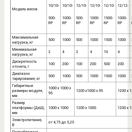
10/10-
10/10-
12/10-
12/10-
12/10-
12/12-
Модель весов
500-
1000-
500-
1000-
1500-
1000-
RP
RP
RP
RP
RP
RP
Максимальная
500
1000
500
1000
1500
1000
нагрузка, кг
Минимальная
2
4
2
4
10
4
нагрузка, кг
Дискретность
100
200
100
200
500
200
отсчета, г
Диапазон
500
1000
500
1000
1500
1000
тарирования, кг
Габаритные
1000 х 1000 х
размеры модуля,
1200 х1000 х 95
1200 х 1
95
мм
Размер
платформы (ДхШ),
1000 х 1000
1200 х 1000
1200 х 
мм
Электропитание,
от 4,75 до 5,25
В
Потребляемая