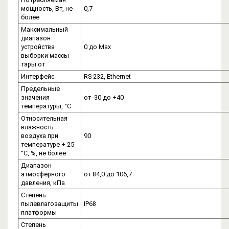
мощность, Вт, не
0,7
более
Максимальный
диапазон
устройства
0 до Мах
выборки массы
тары от
Интерфейс
RS-232, Ethernet
Предельные
значения
от -30 до +40
температуры, °С
Относительная
влажность
воздуха при
90
температуре + 25
°С, %, не более
Диапазон
атмосферного
от 84,0 до 106,7
давления, кПа
Степень
пылевлагозащиты
IP68
платформы
Степень