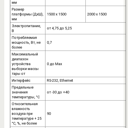
мм
Размер
платформы (ДхШ),
1500 х 1500
2000 х 1500
мм
Электропитание,
от 4,75 до 5,25
В
Потребляемая
мощность, Вт, не
0,7
более
Максимальный
диапазон
устройства
0 до Мах
выборки массы
тары от
Интерфейс
RS-232, Ethernet
Предельные
значения
от -30 до +40
температуры, °С
Относительная
влажность
воздуха при
90
температуре + 25
°С, %, не более