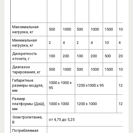
Максимальная
500
1000
500
1000
1500
1000
нагрузка, кг
Минимальная
2
4
2
4
10
4
нагрузка, кг
Дискретность
100
200
100
200
500
200
отсчета, г
Диапазон
500
1000
500
1000
1500
1000
тарирования, кг
Габаритные
1000 х 1000 х
размеры модуля,
1200 х1000 х 95
1200 х 1
95
мм
Размер
платформы (ДхШ),
1000 х 1000
1200 х 1000
1200 х 
мм
Электропитание,
от 4,75 до 5,25
В
Потребляемая