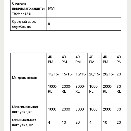
Степень
пылевлагозащиты
IP51
терминала
Средний срок
8
службы, лет
4D-
4D-
4D-
4D-
4D-
4D-
PM-
PM-
PM-
PM-
PM-
PM-
15/15-
15/15-
15/15-
20/15-
20/15-
20/15-
Модель весов
1000-
2000-
3000-
1000-
2000-
3000-
RL
RL
RL
RL
RL
RL
Максимальная
1000
2000
3000
1000
2000
3000
нагрузка,кг
Минимальная
4
10
20
4
10
20
нагрузка, кг