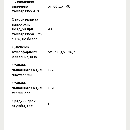
Предельные
значения
от -30 до +40
температуры, °С
Относительная
влажность
воздуха при
90
температуре + 25
°С, %, не более
Диапазон
атмосферного
от 84,0 до 106,7
давления, кПа
Степень
пылевлагозащиты
IP68
платформы
Степень
пылевлагозащиты
IP51
терминала
Средний срок
8
службы, лет