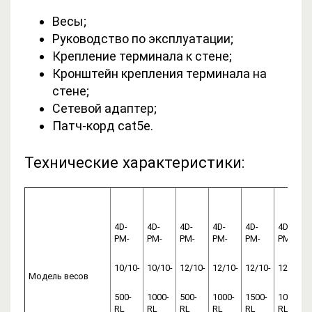
Весы;
Руководство по эксплуатации;
Крепление терминала к стене;
Кронштейн крепления терминала на
стене;
Сетевой адаптер;
Патч-корд cat5е.
Технические характеристики:
4D-
4D-
4D-
4D-
4D-
4D-
PM-
PM-
PM-
PM-
PM-
PM-
10/10-
10/10-
12/10-
12/10-
12/10-
12/12-
Модель весов
500-
1000-
500-
1000-
1500-
1000-
RL
RL
RL
RL
RL
RL