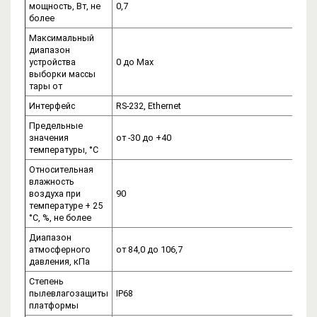
мощность, Вт, не
0,7
более
Максимальный
диапазон
устройства
0 до Мах
выборки массы
тары от
Интерфейс
RS-232, Ethernet
Предельные
значения
от -30 до +40
температуры, °С
Относительная
влажность
воздуха при
90
температуре + 25
°С, %, не более
Диапазон
атмосферного
от 84,0 до 106,7
давления, кПа
Степень
пылевлагозащиты
IP68
платформы