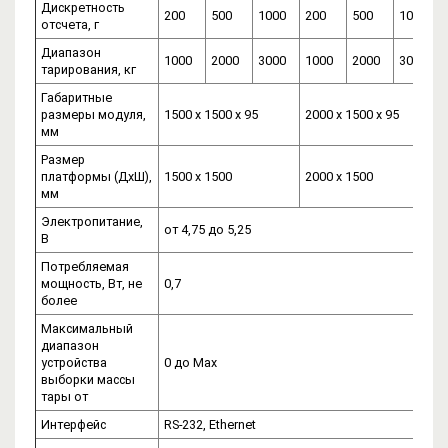
Дискретность
200
500
1000
200
500
1000
отсчета, г
Диапазон
1000
2000
3000
1000
2000
3000
тарирования, кг
Габаритные
размеры модуля,
1500 х 1500 x 95
2000 х 1500 х 95
мм
Размер
платформы (ДхШ),
1500 х 1500
2000 х 1500
мм
Электропитание,
от 4,75 до 5,25
В
Потребляемая
мощность, Вт, не
0,7
более
Максимальный
диапазон
устройства
0 до Мах
выборки массы
тары от
Интерфейс
RS-232, Ethernet