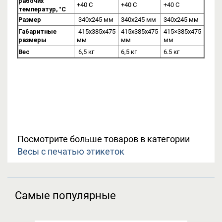
рабочих
+40 С
+40 С
+40 C
температур, °С
Размер
340х245 мм
340х245 мм
340х245 мм
Габаритные
415х385х475
415х385х475
415×385х475
размеры
мм
мм
мм
Вес
6,5 кг
6,5 кг
6.5 кг
Посмотрите больше товаров в категории
Весы с печатью этикеток
Самые популярные