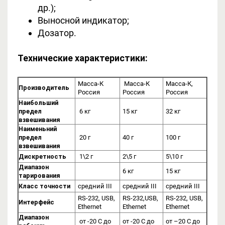
др.);
Выносной индикатор;
Дозатор.
Технические характеристики:
Масса-К
Масса-К
Масса-К,
Производитель
Россия
Россия
Россия
Наибольший
предел
6 кг
15 кг
32 кг
взвешивания
Наименьний
предел
20 г
40 г
100 г
взвешивания
Дискретность
1\2 г
2\5 г
5\10 г
Диапазон
6 кг
15 кг
тарирования
Класс точности
средний III
средний III
средний III
RS-232, USB,
RS-232,USB,
RS-232, USB,
Интерфейс
Ethernet
Ethernet
Ethernet
Диапазон
от -20 С до
от -20 С до
от –20 C до