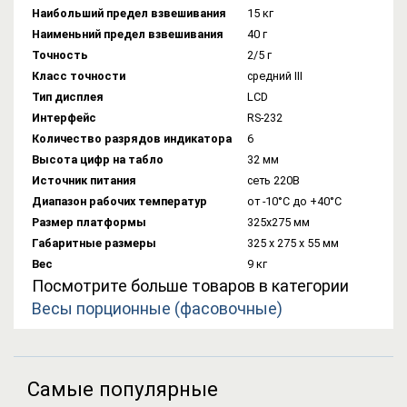
Наибольший предел взвешивания
15 кг
Наименьний предел взвешивания
40 г
Точность
2/5 г
Класс точности
средний III
Тип дисплея
LCD
Интерфейс
RS-232
Количество разрядов индикатора
6
Высота цифр на табло
32 мм
Источник питания
сеть 220В
Диапазон рабочих температур
от -10°C до +40°C
Размер платформы
325х275 мм
Габаритные размеры
325 x 275 x 55 мм
Вес
9 кг
Посмотрите больше товаров в категории
Весы порционные (фасовочные)
Самые популярные