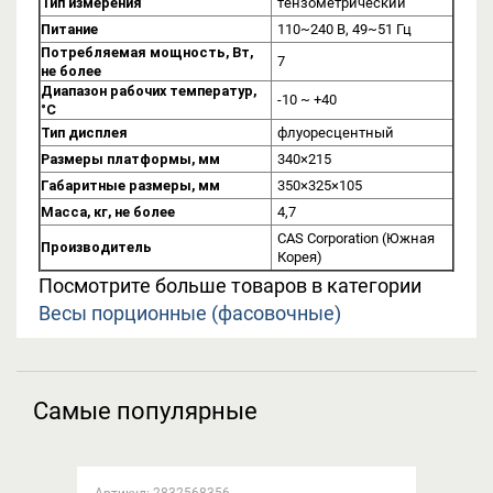
Тип измерения
тензометрический
Питание
110~240 В, 49~51 Гц
Потребляемая мощность, Вт,
7
не более
Диапазон рабочих температур,
-10 ~ +40
°C
Тип дисплея
флуоресцентный
Размеры платформы, мм
340×215
Габаритные размеры, мм
350×325×105
Масса, кг, не более
4,7
CAS Corporation (Южная
Производитель
Корея)
Посмотрите больше товаров в категории
Весы порционные (фасовочные)
Самые популярные
Артикул: 2832568356