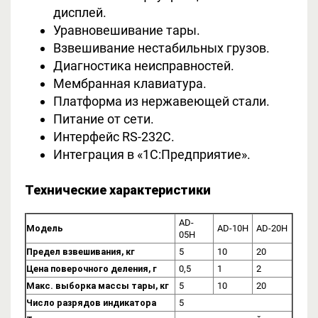
дисплей.
Уравновешивание тары.
Взвешивание нестабильных грузов.
Диагностика неисправностей.
Мембранная клавиатура.
Платформа из нержавеющей стали.
Питание от сети.
Интерфейс RS-232С.
Интеграция в «1С:Предприятие».
Технические характеристики
AD-
Модель
AD-10H
AD-20H
05H
Предел взвешивания, кг
5
10
20
Цена поверочного деления, г
0,5
1
2
Макс. выборка массы тары, кг
5
10
20
Число разрядов индикатора
5