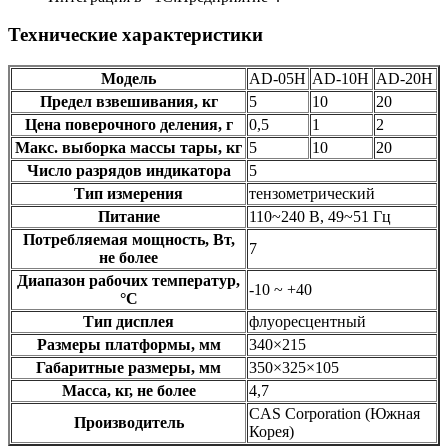
Технические характеристики
Модель
AD-05H
AD-10H
AD-20H
Предел взвешивания, кг
5
10
20
Цена поверочного деления, г
0,5
1
2
Макс. выборка массы тары, кг
5
10
20
Число разрядов индикатора
5
Тип измерения
тензометрический
Питание
110~240 В, 49~51 Гц
Потребляемая мощность, Вт,
7
не более
Диапазон рабочих температур,
-10 ~ +40
°C
Тип дисплея
флуоресцентный
Размеры платформы, мм
340×215
Габаритные размеры, мм
350×325×105
Масса, кг, не более
4,7
CAS Corporation (Южная
Производитель
Корея)