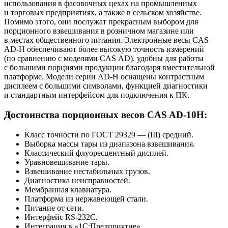
использования в фасовочных цехах на промышленных
и торговых предприятиях, а также в сельском хозяйстве.
Помимо этого, они послужат прекрасным выбором для
порционного взвешивания в розничном магазине или
в местах общественного питания. Электронные весы CAS
AD-H обеспечивают более высокую точность измерений
(по сравнению с моделями CAS AD), удобны для работы
с большими порциями продукции благодаря вместительной
платформе. Модели серии AD-H оснащены контрастным
дисплеем с большими символами, функцией диагностики
и стандартным интерфейсом для подключения к ПК.
Достоинства порционных весов CAS AD-10H:
Класс точности по ГОСТ 29329 — (III) средний.
Выборка массы тары из диапазона взвешивания.
Классический флуоресцентный дисплей.
Уравновешивание тары.
Взвешивание нестабильных грузов.
Диагностика неисправностей.
Мембранная клавиатура.
Платформа из нержавеющей стали.
Питание от сети.
Интерфейс RS-232С.
Интеграция в «1С:Предприятие».