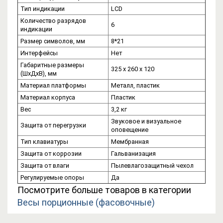
Тип индикации
LCD
Количество разрядов
6
индикации
Размер символов, мм
8*21
Интерфейсы
Нет
Габаритные размеры
325 x 260 x 120
(ШхДхВ), мм
Материал платформы
Металл, пластик
Материал корпуса
Пластик
Вес
3,2 кг
Звуковое и визуальное
Защита от перегрузки
оповещение
Тип клавиатуры
Мембранная
Защита от коррозии
Гальванизация
Защита от влаги
Пылевлагозащитный чехол
Регулируемые опоры
Да
Посмотрите больше товаров в категории
Весы порционные (фасовочные)