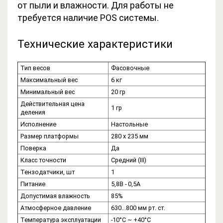
от пыли и влажности. Для работы не
требуется наличие POS системы.
Технические характеристики
Тип весов
Фасовочные
Максимальный вес
6 кг
Минимальный вес
20 гр
Действительная цена
1 гр
деления
Исполнение
Настольные
Размер платформы
280 x 235 мм
Поверка
Да
Класс точности
Средний (III)
Тензодатчики, шт
1
Питание
5,8В - 0,5А
Допустимая влажность
85%
Атмосферное давление
630...800 мм рт. ст.
Температура эксплуатации
-10°C ~ +40°C