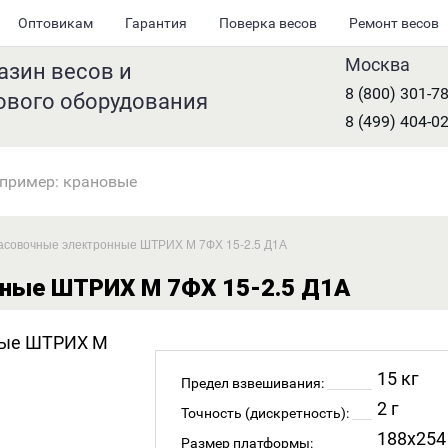
Оптовикам
Гарантия
Поверка весов
Ремонт весов
Москва
азин весов и
8 (800) 301-7
ового оборудования
8 (499) 404-0
асовочные электронные ШТРИХ М 7ФХ 15-2.5 Д1А
ные ШТРИХ М 7ФХ 15-2.5 Д1А
15 кг
Предел взвешивания:
2 г
Точность (дискретность):
188x254
Размер платформы: