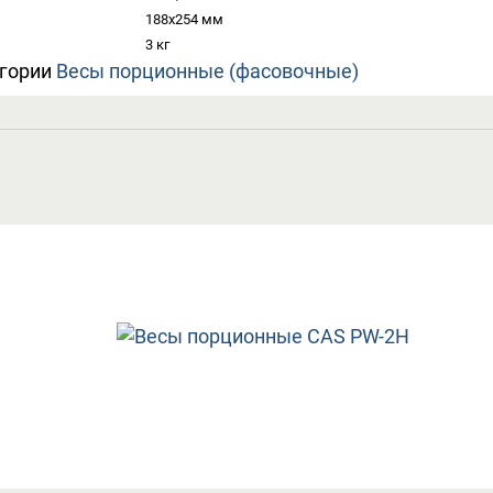
188х254 мм
3 кг
егории
Весы порционные (фасовочные)