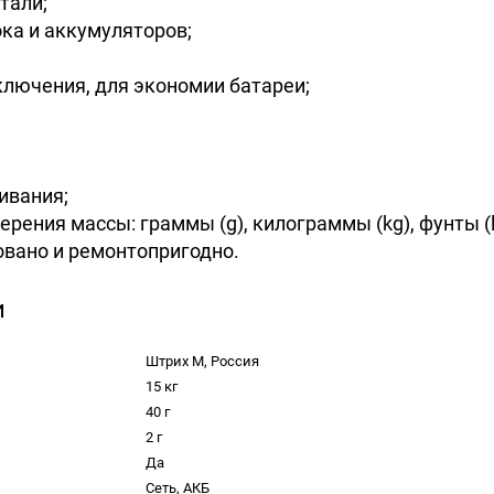
тали;
ока и аккумуляторов;
лючения, для экономии батареи;
ивания;
ния массы: граммы (g), килограммы (kg), фунты (lb)
овано и ремонтопригодно.
и
Штрих М, Россия
15 кг
40 г
2 г
Да
Сеть, АКБ