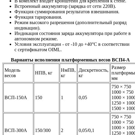
В комплект входит кронштейн для крепления к стене.
Встроенный аккумулятор (зарядка от сети 220В).
Функция суммирования результатов взвешивания.
Функция тарирования.
Режим высокого разрешения (дополнительный разряд
индикации).
Индикация состояния заряда аккумулятора при работе в
автономном режиме.
Условия эксплуатации - от -10 до +40°C в соответствии
с сертификатом OIML.
Варианты исполнения платформенных весов ВСП4-А
Размер
Модель
НмПВ,
Дискретность,
НПВ, кг
платформы
весов
кг
кг
мм
750 × 750
1000 × 750
ВСП-150А
150
1
0,05
1000 × 100
1250 × 100
1500 × 100
750 × 750
1000 × 750
1000 × 100
ВСП-300А
150/300
2
0,05/0,1
1250 × 100