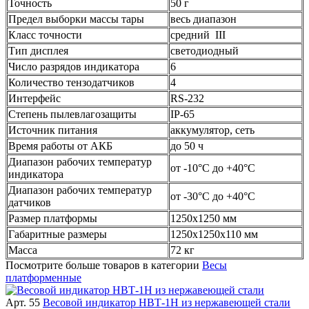
Точность
50 г
Предел выборки массы тары
весь диапазон
Класс точности
средний III
Тип дисплея
светодиодный
Число разрядов индикатора
6
Количество тензодатчиков
4
Интерфейс
RS-232
Степень пылевлагозащиты
IP-65
Источник питания
аккумулятор, сеть
Время работы от АКБ
до 50 ч
Диапазон рабочих температур
от -10°C до +40°C
индикатора
Диапазон рабочих температур
от -30°C до +40°C
датчиков
Размер платформы
1250х1250 мм
Габаритные размеры
1250х1250х110 мм
Масса
72 кг
Посмотрите больше товаров в категории
Весы
платформенные
Арт. 55
Весовой индикатор НВТ-1Н из нержавеющей стали