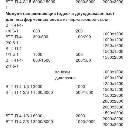
ВТП-П-4-2/15-
6000/15000
2000/5000
2000x3000
1
Модули взвешивающие (одно- и двухдиапазонные)
для платформенных весов
из нержавеющей стали
ВТП-П-4-
1/0,6-1
600
200
1000x1000
ВТП-П-4-
300/600
100/200
1000x1200
2/0,6-1
1250x1500
ВТП-П-4-
1500x1500
1/1,5-1
1500
500
1500x2000
ВТП-П-4-
600/1500
200/500
2/1,5-1
во всем
1000x1000
диапазоне
1000x1200
1250x1500
ВТП-П-4-1/3-1
3000
1000
1500x1500
ВТП-П-4-2/3-1
1500/3000
500/1000
1500x2000
2000x2000
2000x3000
1500x2000
ВТП-П-4-1/6-1
6000
2000
2000x2000
ВТП-П-4-2/6-1
3000/6000
1000/2000
2000x3000