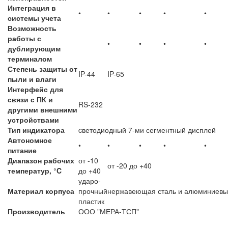
Интеграция в
•
•
•
•
•
системы учета
Возможность
работы с
•
•
•
•
дублирующим
терминалом
Степень защиты от
IP-44
IP-65
пыли и влаги
Интерфейс для
связи с ПК и
RS-232
другими внешними
устройствами
Тип индикатора
cветодиодный 7-ми сегментный дисплей
Автономное
•
•
•
•
•
питание
Диапазон рабочих
от -10
от -20 до +40
температур, °C
до +40
ударо-
Материал корпуса
прочный
нержавеющая сталь и алюминиевы
пластик
Производитель
ООО "МЕРА-ТСП"