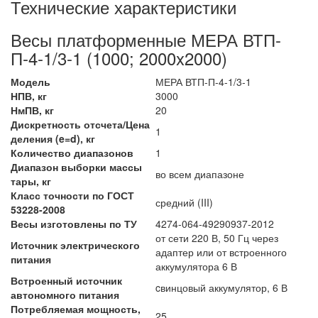
Технические характеристики
Весы платформенные МЕРА ВТП-
П-4-1/3-1 (1000; 2000x2000)
Модель
МЕРА ВТП-П-4-1/3-1
НПВ, кг
3000
НмПВ, кг
20
Дискретность отсчета/Цена
1
деления (e=d), кг
Количество диапазонов
1
Диапазон выборки массы
во всем диапазоне
тары, кг
Класс точности по ГОСТ
средний (III)
53228-2008
Весы изготовлены по ТУ
4274-064-49290937-2012
от сети 220 В, 50 Гц через
Источник электрического
адаптер или от встроенного
питания
аккумулятора 6 В
Встроенный источник
cвинцовый аккумулятор, 6 В
автономного питания
Потребляемая мощность,
25