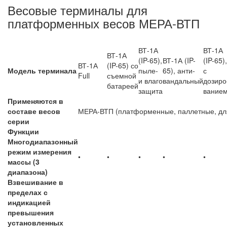
Весовые терминалы для
платформенных весов МЕРА-ВТП
ВТ-1А
ВТ-1А
ВТ-1А
(IP-65),
ВТ-1А (IP-
(IP-65),
ВТ-1А
(IP-65) со
Модель терминала
пыле-
65), анти-
с
Full
съемной
и влаго
вандальный
дозиро
батареей
защита
вание
Применяются в
составе весов
МЕРА-ВТП (платформенные, паллетные, дл
серии
Функции
Многодиапазонный
режим измерения
•
•
•
•
•
массы (3
диапазона)
Взвешивание в
пределах с
индикацией
превышения
установленных