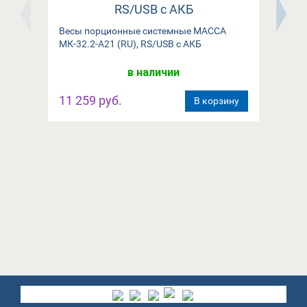
Весы порционные системные МАССА
Пор
МК-32.2-А21 (RU), RS/USB с АКБ
в наличии
11 259 руб.
14
В корзину