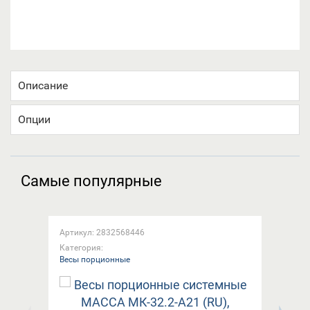
Описание
Опции
Самые популярные
Артикул: 2832568446
Арт
Категория:
Кат
Весы порционные
Вес