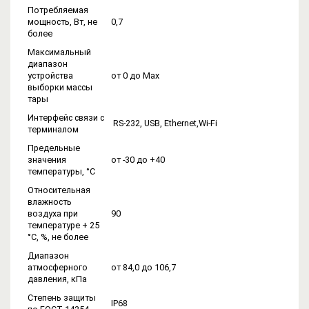
Потребляемая
мощность, Вт, не
0,7
более
Максимальный
диапазон
устройства
от 0 до Мах
выборки массы
тары
Интерфейс связи с
RS-232, USB, Ethernet,Wi-Fi
терминалом
Предельные
значения
от -30 до +40
температуры, °С
Относительная
влажность
воздуха при
90
температуре + 25
°С, %, не более
Диапазон
атмосферного
от 84,0 до 106,7
давления, кПа
Степень защиты
IP68