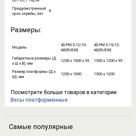
по ГОСТ 14254
Предусмотренный
8
срок службы, лет
Размеры:
4D-PM.S-12/10-
4D-PM.S-15/12-
Модель
AB(RUEW)
AB(RUEW)
Габаритные размеры (Д
1200 х 1000 х 95
1500 х 1200 х 95
х Ш х В), мм
Размер платформы (Д х
1200 х 1000
1500 х 1200
Ш), мм
Посмотрите больше товаров в категории
Весы платформенные
Самые популярные