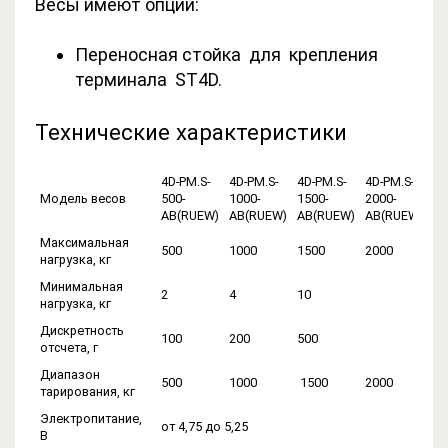
Весы имеют опции:
Переносная стойка для крепления
терминала ST4D.
Технические характеристики
4D-PM.S-
4D-PM.S-
4D-PM.S-
4D-PM.S-
4D
Модель весов
500-
1000-
1500-
2000-
30
AB(RUEW)
AB(RUEW)
AB(RUEW)
AB(RUEW)
AB
Максимальная
500
1000
1500
2000
30
нагрузка, кг
Минимальная
2
4
10
20
нагрузка, кг
Дискретность
100
200
500
10
отсчета, г
Диапазон
500
1000
1500
2000
30
тарирования, кг
Электропитание,
от 4,75 до 5,25
В