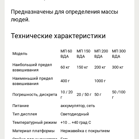
Предназначены для определения массы
людей.
Технические характеристики
МП 60
МП 150
МП 200
МП 300
Модель
ВДА
ВДА
ВДА
ВДА
Наибольший предел
60 кг
150 кг
200 кг
300 кг
взвешивания
Наименьший предел
400 г
1000 г
взвешивания
10 / 20
50 /100
Погрешность, дискрета
20 / 50 г
50 г
г
г
Питание
аккумулятор, сеть
Тип дисплея
Светодиодный
Температурный режим
+10 ... +40 град С
Материал платформы
Нержавейка с покрытием