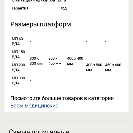
Стойка для индикатора
Есть
Гарантия
1 год
Размеры платформ
МП 60
-
-
-
ВДА
МП 150
ВДА
300 х
300 х
400 х 400
300 мм
400 мм
мм
МП 200
400 х 500
450 х 600
ВДА
мм
мм
МП 300
-
ВДА
Посмотрите больше товаров в категории
Весы медицинские
Самые популярные