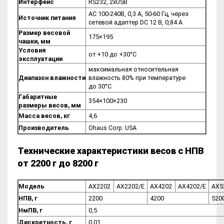
Интерфейс
RS232, 2хUSB
AC 100-240В, 0,3 А, 50-60 Гц, через
Источник питания
сетевой адаптер DC 12 В, 0,84 А
Размер весовой
175×195
чашки, мм
Условия
от +10 до +30°C
эксплуатации
максимальная относительная
Диапазон влажности
влажность 80% при температуре
до 30°C
Габаритные
354×100×230
размеры весов, мм
Масса весов, кг
4,6
Производитель
Ohaus Corp. USA
Технические характеристики весов с НПВ
от 2200 г до 8200 г
Модель
AX2202
AX2202/E
AX4202
AX4202/E
AX5
НПВ, г
2200
4200
520
НмПВ, г
0,5
Дискретность, г
0,01