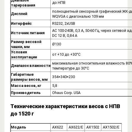
Диапазон
до НПВ
тарирования
полноцветный сенсорный графический ЖК-д
Дисплей
WQVGA с диагональю 109 мм
Интерфейс
RS232, 2хUSB
AC 100-240В, 0,3 А, 50-60 Гц, через сетевой а
Источник питания
DC 12 В, 0,84 А
Размер весовой
Ø130
чашки, мм
Условия
от +10 до +30°C
эксплуатации
максимальная относительная влажность 80%
Диапазон влажности
температуре до 30°C
Габаритные
354×340×230
размеры весов, мм
Масса весов, кг
5,8
Производитель
Ohaus Corp. USA
Технические характеристики весов с НПВ
до 1520 г
Модель
AX622
AX622/E
AX1502
AX1502/E