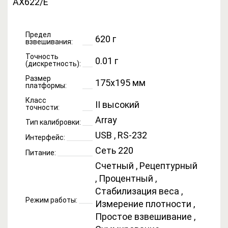
Предел
620 г
взвешивания:
Точность
0.01 г
(дискретность):
Размер
175x195 мм
платформы:
Класс
II высокий
точности:
Array
Тип калибровки:
USB , RS-232
Интерфейс:
Сеть 220
Питание:
Счетный , Рецептурный
, Процентный ,
Стабилизация веса ,
Режим работы:
Измерение плотности ,
Простое взвешивание ,