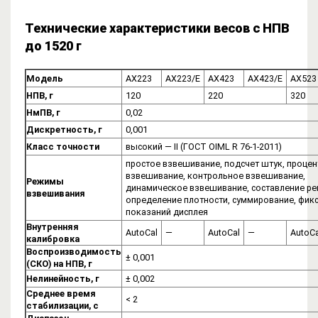
Технические характеристики весов с НПВ
до 1520 г
Модель
AX223
AX223/E
AX423
AX423/E
AX523
НПВ, г
120
220
320
НмПВ, г
0,02
Дискретность, г
0,001
Класс точности
высокий — II (ГОСТ OIML R 76-1-2011)
простое взвешивание, подсчет штук, проце
взвешивание, контрольное взвешивание,
Режимы
динамическое взвешивание, составление ре
взвешивания
определение плотности, суммирование, фик
показаний дисплея
Внутренняя
AutoCal
—
AutoCal
—
AutoCa
калибровка
Воспроизводимость
± 0,001
(СКО) на НПВ, г
Нелинейность, г
± 0,002
Среднее время
< 2
стабилизации, с