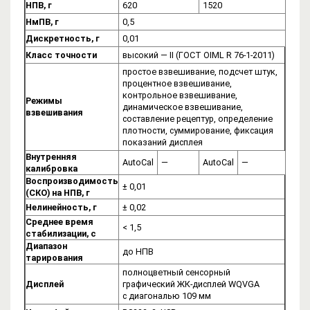
НПВ, г
620
1520
НмПВ, г
0,5
Дискретность, г
0,01
Класс точности
высокий — II (ГОСТ OIML R 76-1-2011)
простое взвешивание, подсчет штук,
процентное взвешивание,
контрольное взвешивание,
Режимы
динамическое взвешивание,
взвешивания
составление рецептур, определение
плотности, суммирование, фиксация
показаний дисплея
Внутренняя
AutoCal
—
AutoCal
—
калибровка
Воспроизводимость
± 0,01
(СКО) на НПВ, г
Нелинейность, г
± 0,02
Среднее время
< 1,5
стабилизации, с
Диапазон
до НПВ
тарирования
полноцветный сенсорный
Дисплей
графический ЖК-дисплей WQVGA
с диагональю 109 мм