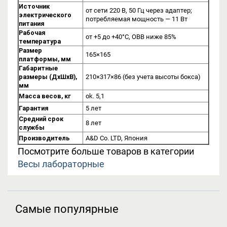
Источник
от сети 220 В, 50 Гц через адаптер;
электрического
потребляемая мощность — 11 Вт
питания
Рабочая
от +5 до +40°C, ОВВ ниже 85%
температура
Размер
165×165
платформы, мм
Габаритные
размеры (ДхШхВ),
210×317×86 (без учета высоты бокса)
мм
Масса весов, кг
ok. 5,1
Гарантия
5 лет
Средний срок
8 лет
службы
Производитель
A&D Co. LTD, Япония
Посмотрите больше товаров в категории
Весы лабораторные
Самые популярные