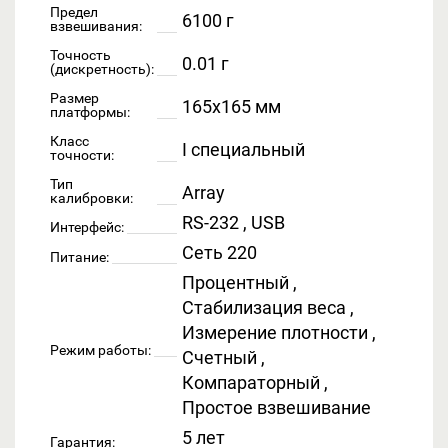
Предел
6100 г
взвешивания:
Точность
0.01 г
(дискретность):
Размер
165x165 мм
платформы:
Класс
I специальный
точности:
Тип
Array
калибровки:
RS-232 , USB
Интерфейс:
Сеть 220
Питание:
Процентный ,
Стабилизация веса ,
Измерение плотности ,
Режим работы:
Счетный ,
Компараторный ,
Простое взвешивание
5 лет
Гарантия: