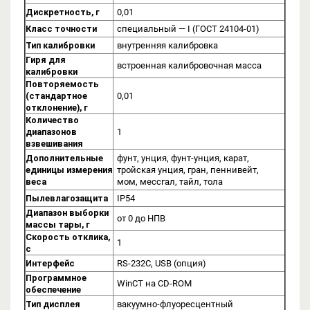
Дискретность, г
0,01
Класс точности
специальный — I (ГОСТ 24104-01)
Тип калибровки
внутренняя калибровка
Гиря для
встроенная калибровочная масса
калибровки
Повторяемость
(стандартное
0,01
отклонение), г
Количество
диапазонов
1
взвешивания
Дополнительные
фунт, унция, фунт-унция, карат,
единицы измерения
тройская унция, гран, пеннивейт,
веса
мом, мессгал, тайл, тола
Пылевлагозащита
IP54
Диапазон выборки
от 0 до НПВ
массы тары, г
Скорость отклика,
1
с
Интерфейс
RS-232C, USB (опция)
Программное
WinCT на CD-ROM
обеспечение
Тип дисплея
вакуумно-флуоресцентный