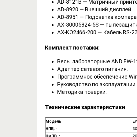
AD-8121B — Матричный принте
AD-8920 — Внешний дисплей.
AD-8951 — Подсветка компара
AX-30005824-5S — пылезащитны
AX-KO2466-200 — Кабель RS-23
Комплект поставки:
Весы лабораторные AND EW-12
Адаптер сетевого питания.
Программное обеспечение Win
Руководство по эксплуатации.
Методика поверки.
Технические характеристики
Модель
EW
НПВ, г
30
НмПВ, г
20