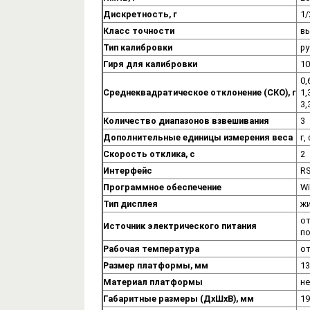
Дискретность, г
1/
Класс точности
вы
Тип калибровки
ру
Гиря для калибровки
10
0,
Среднеквадратическое отклонение (СКО), г
1,
3,
Количество диапазонов взвешивания
3
Дополнительные единицы измерения веса
г,
Скорость отклика, с
2
Интерфейс
RS
Программное обеспечение
Wi
Тип дисплея
жи
от
Источник электрического питания
по
Рабочая температура
от
Размер платформы, мм
13
Материал платформы
н
Габаритные размеры (ДхШхВ), мм
19