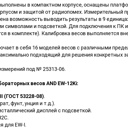
ыполнены в компактном корпусе, оснащены платфо
пусом и защитой от радиопомех. Измерительный п
рена возможность выводить результаты в 9 единица
 символами и подсветкой. Для подключения к ПК 
ся в комплекте). Калибровка весов выполняется вн
лючает в себя 16 моделей весов с различными пред
максимально подходящий для решения конкретных з
измерений под № 25313-06.
ораторных весов AND EW-12Ki:
I (ГОСТ 53228-08)
.
т, фунт, унция и т.д.).
сталлический дисплей с подсветкой.
32C.
 для EW-I.