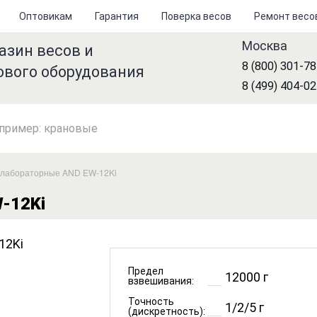
Оптовикам
Гарантия
Поверка весов
Ремонт весо
Москва
азин весов и
8 (800) 301-7
ового оборудования
8 (499) 404-0
 лабораторные AND EW-12Ki
-12Ki
Предел
12000 г
взвешивания:
Точность
1/2/5 г
(дискретность):