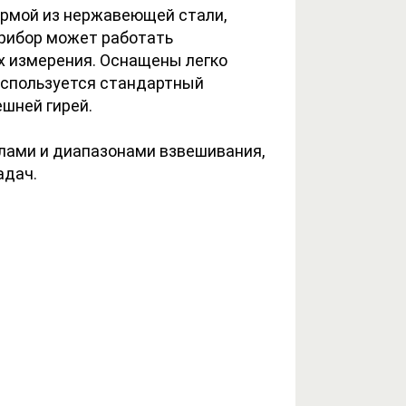
рмой из нержавеющей стали,
рибор может работать
х измерения. Оснащены легко
используется стандартный
ешней гирей.
елами и диапазонами взвешивания,
адач.