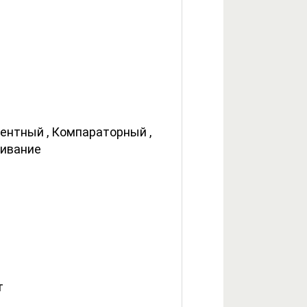
ентный , Компараторный ,
ивание
т