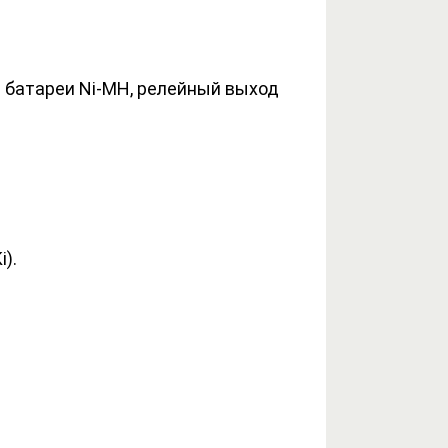
 батареи Ni-MH, релейный выход
).