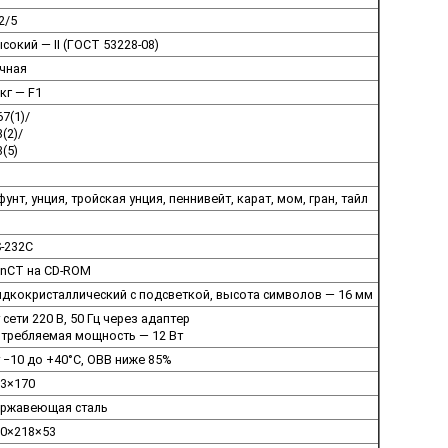
2/5
сокий — II (ГОСТ 53228-08)
чная
кг — F1
67(1)/
3(2)/
3(5)
 фунт, унция, тройская унция, пеннивейт, карат, мом, гран, тайл
-232C
nCT на CD-ROM
дкокристаллический с подсветкой, высота символов — 16 мм
 сети 220 В, 50 Гц через адаптер
требляемая мощность — 12 Вт
 −10 до +40°C, ОВВ ниже 85%
3×170
ержавеющая сталь
0×218×53