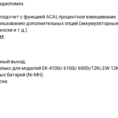
адиопомех.
подсчет с функцией ACAI, процентное взвешивание.
льзованию дополнительных опций (аккумуляторные
оски и т.д.).
ет
.
йный выход.
ько для моделей EK-4100i/ 6100i/ 6000i/12Ki, EW-12Ki
ых батарей (Ni-MH).
ски.