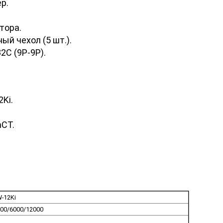
р.
тора.
й чехол (5 шт.).
2C (9P-9P).
Ki.
CT.
-12Ki
00/6000/12000