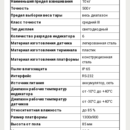
Наименьший предел взвешивания
10 кг
Точность
500 г
Предел выборки веса тары
весь диапазон
Класс точности
средний III
Тип дисплея
светодиодный
Количество разрядов индикатора
6
Материал изготовления датчика
легированная сталь
Материал изготовления терминала
пластик
конструкционная
Материал изготовления платформы
сталь
Пыле-влагозащита
IP 65
Интерфейс
RS-232
Источник питания
аккумулятор, сеть
Диапазон рабочих температур
от -10°C до +40°C
индикатора
Диапазон рабочих температур
от -30°C до +40°C
датчиков
Относителтная влажность
до 85 %
Размер платформы
1300х900
Высота от пола
85 мм