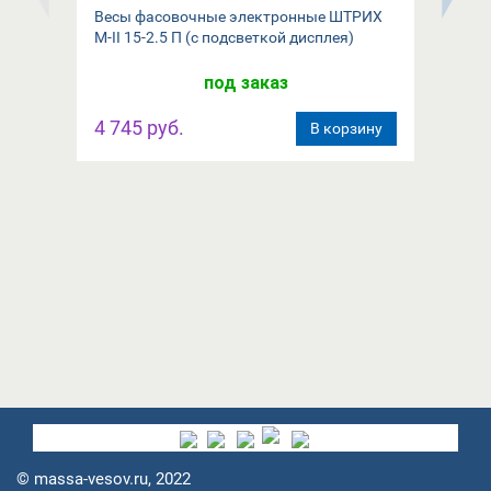
Весы фасовочные электронные ШТРИХ
Вес
М-II 15-2.5 П (с подсветкой дисплея)
(1/
под заказ
4 745 руб.
4 
В корзину
© massa-vesov.ru, 2022