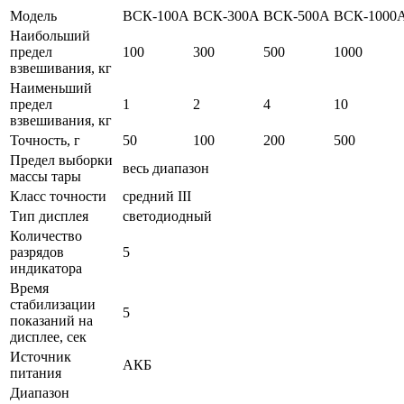
Модель
ВСК-100А
ВСК-300А
ВСК-500А
ВСК-1000
Наибольший
предел
100
300
500
1000
взвешивания, кг
Наименьший
предел
1
2
4
10
взвешивания, кг
Точность, г
50
100
200
500
Предел выборки
весь диапазон
массы тары
Класс точности
средний III
Тип дисплея
светодиодный
Количество
разрядов
5
индикатора
Время
стабилизации
5
показаний на
дисплее, сек
Источник
АКБ
питания
Диапазон