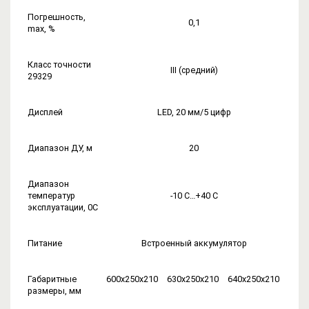
Погрешность,
0,1
max, %
Класс точности
III (средний)
29329
Дисплей
LED, 20 мм/5 цифр
Диапазон ДУ, м
20
Диапазон
температур
-10 С…+40 С
эксплуатации, 0С
Питание
Встроенный аккумулятор
Габаритные
600х250х210
630х250х210
640х250х210
размеры, мм