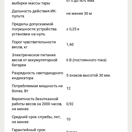
от 0 до 50% Max
выборки массы тары
Дальность действия ИК-
не менее 30 м
пульта
Пределы допускаемой
погрешности устройства
± 0,25 е
установки на нуль
Порог чувствительности
1,4d
весов, кг
Электрическое питание
весов от аккумуляторной
6 В (постоянного тока)
батареи
Разрядность светодиодного
5 знаков высотой 30 мм.
индикатора
Потребляемая мощность не
12
более, Вт
Вероятность безотказной
работы весов за 2000 часов,
0,92
не менее
Средний срок службы, лет,
10
не менее
Гарантийный срок