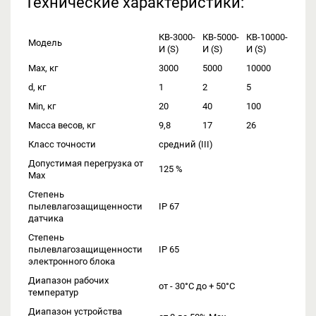
Технические характеристики:
КВ-3000-
КВ-5000-
КВ-10000-
Модель
И (S)
И (S)
И (S)
Max, кг
3000
5000
10000
d, кг
1
2
5
Min, кг
20
40
100
Масса весов, кг
9,8
17
26
Класс точности
средний (III)
Допустимая перегрузка от
125 %
Max
Степень
пылевлагозащищенности
IP 67
датчика
Степень
пылевлагозащищенности
IP 65
электронного блока
Диапазон рабочих
от - 30°С до + 50°С
температур
Диапазон устройства