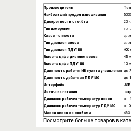
Производитель
Пет
Наибольший предел взвешивания
5000
Дискретность отсчёта
20 к
Тип измерения
тен
Класс точности
сред
Тип дисплея весов
све
Тип дисплея ПДУ180
ЖК 
Высота цифр дисплея весов
45 
Высота цифр ПДУ180
10 
Дальность работы ИК пульта управления
до 
Дальность действия ПДУ180
до 
Интерфейс
USB 
Источник питания
вст
Диапазон рабочих температур весов
от -
Диапазон рабочих температур ПДУ180
от 
Масса весов со скобами
480 
Посмотрите больше товаров в кат