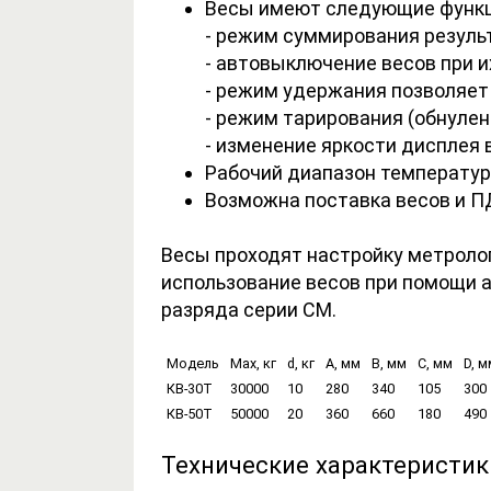
Весы имеют следующие функц
- режим суммирования резуль
- автовыключение весов при и
- режим удержания позволяет 
- режим тарирования (обнуле
- изменение яркости дисплея в
Рабочий диапазон температур д
Возможна поставка весов и 
Весы проходят настройку метролог
использование весов при помощи а
разряда серии СМ.
Модель
Max, кг
d, кг
A, мм
B, мм
C, мм
D, м
КВ-30Т
30000
10
280
340
105
300
КВ-50Т
50000
20
360
660
180
490
Технические характеристик